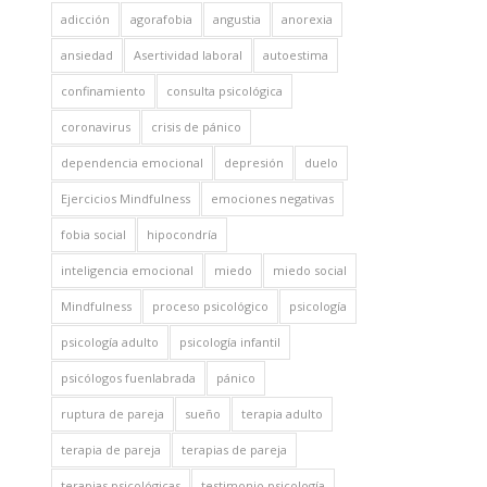
adicción
agorafobia
angustia
anorexia
ansiedad
Asertividad laboral
autoestima
confinamiento
consulta psicológica
coronavirus
crisis de pánico
dependencia emocional
depresión
duelo
Ejercicios Mindfulness
emociones negativas
fobia social
hipocondría
inteligencia emocional
miedo
miedo social
Mindfulness
proceso psicológico
psicología
psicología adulto
psicología infantil
psicólogos fuenlabrada
pánico
ruptura de pareja
sueño
terapia adulto
terapia de pareja
terapias de pareja
terapias psicológicas
testimonio psicología