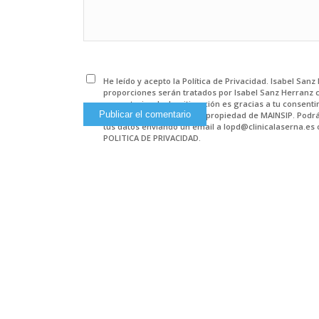
He leído y acepto la Política de Privacidad. Isabel San
proporciones serán tratados por Isabel Sanz Herranz 
comentarios. La Legitimación es gracias a tu consenti
plataforma de hosting en propiedad de MAINSIP. Podrás
tus datos enviando un email a lopd@clinicalaserna.es 
POLITICA DE PRIVACIDAD.