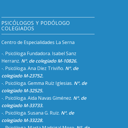
PSICÓLOGOS Y PODÓLOGO
COLEGIADOS
Centro de Especialidades La Serna
-. Psicóloga Fundadora. Isabel Sanz
Herranz.
Nº. de colegiado M-10826.
-. Psicóloga. Ana Díez Triviño.
Nº. de
colegiado M-23752.
-. Psicóloga. Gemma Ruíz Iglesias.
Nº. de
colegiado M-32525.
-. Psicóloga. Aida Navas Giménez.
Nº. de
colegiado M-33733.
-. Psicóloga. Susana G. Ruiz.
Nº. de
colegiado M-33228.
-. Psicóloga. Marta Madrigal Moro.
Nº. de