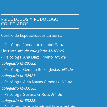
PSICÓLOGOS Y PODÓLOGO
COLEGIADOS
Centro de Especialidades La Serna
-. Psicóloga Fundadora. Isabel Sanz
Herranz.
Nº. de colegiado M-10826.
-. Psicóloga. Ana Díez Triviño.
Nº. de
colegiado M-23752.
-. Psicóloga. Gemma Ruíz Iglesias.
Nº. de
colegiado M-32525.
-. Psicóloga. Aida Navas Giménez.
Nº. de
colegiado M-33733.
-. Psicóloga. Susana G. Ruiz.
Nº. de
colegiado M-33228.
-. Psicóloga. Marta Madrigal Moro.
Nº. de