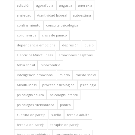
adicción
agorafobia
angustia
anorexia
ansiedad
Asertividad laboral
autoestima
confinamiento
consulta psicológica
coronavirus
crisis de pánico
dependencia emocional
depresión
duelo
Ejercicios Mindfulness
emociones negativas
fobia social
hipocondría
inteligencia emocional
miedo
miedo social
Mindfulness
proceso psicológico
psicología
psicología adulto
psicología infantil
psicólogos fuenlabrada
pánico
ruptura de pareja
sueño
terapia adulto
terapia de pareja
terapias de pareja
terapias psicológicas
testimonio psicología