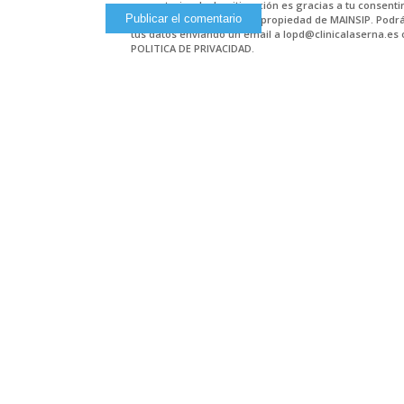
comentarios. La Legitimación es gracias a tu consenti
plataforma de hosting en propiedad de MAINSIP. Podrás
tus datos enviando un email a lopd@clinicalaserna.es 
POLITICA DE PRIVACIDAD.