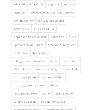
adicción
agorafobia
angustia
anorexia
ansiedad
Asertividad laboral
autoestima
confinamiento
consulta psicológica
coronavirus
crisis de pánico
dependencia emocional
depresión
duelo
Ejercicios Mindfulness
emociones negativas
fobia social
hipocondría
inteligencia emocional
miedo
miedo social
Mindfulness
proceso psicológico
psicología
psicología adulto
psicología infantil
psicólogos fuenlabrada
pánico
ruptura de pareja
sueño
terapia adulto
terapia de pareja
terapias de pareja
terapias psicológicas
testimonio psicología