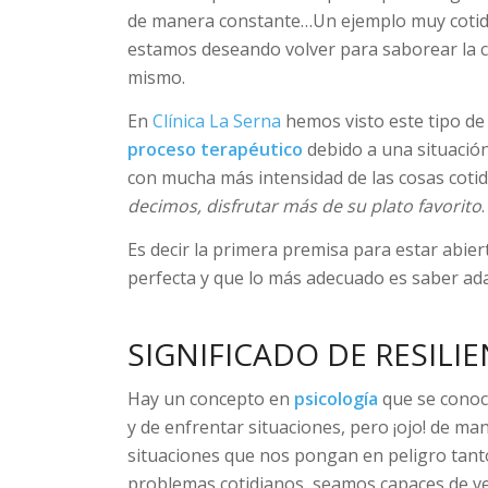
de manera constante…Un ejemplo muy cotidia
estamos deseando volver para saborear la co
mismo.
En
Clínica La Serna
hemos visto este tipo de
proceso terapéutico
debido a una situació
con mucha más intensidad de las cosas coti
decimos, disfrutar más de su plato favorito
.
Es decir la primera premisa para estar abiert
perfecta y que lo más adecuado es saber ada
SIGNIFICADO DE RESILIE
Hay un concepto en
psicología
que se cono
y de enfrentar situaciones, pero ¡ojo! de ma
situaciones que nos pongan en peligro tant
problemas cotidianos, seamos capaces de ve