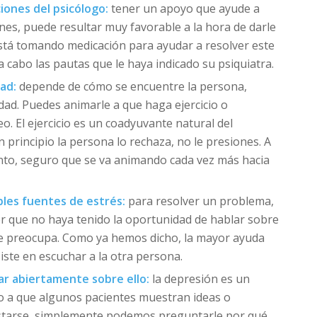
iones del psicólogo:
tener un apoyo que ayude a
ciones, puede resultar muy favorable a la hora de darle
está tomando medicación para ayudar a resolver este
 cabo las pautas que le haya indicado su psiquiatra.
dad:
depende de cómo se encuentre la persona,
dad. Puedes animarle a que haga ejercicio o
 El ejercicio es un coadyuvante natural del
n principio la persona lo rechaza, no le presiones. A
nto, seguro que se va animando cada vez más hacia
bles fuentes de estrés:
para resolver un problema,
ser que no haya tenido la oportunidad de hablar sobre
 le preocupa. Como ya hemos dicho, la mayor ayuda
ste en escuchar a la otra persona.
lar abiertamente sobre ello:
la depresión es un
o a que algunos pacientes muestran ideas o
starse, simplemente podemos preguntarle por qué