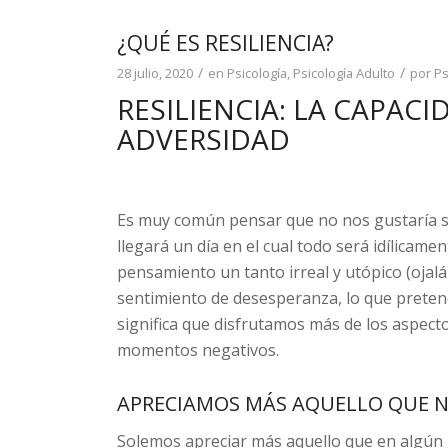
¿QUÉ ES RESILIENCIA?
/
/
28 julio, 2020
en
Psicología
,
Psicología Adulto
por
Ps
RESILIENCIA: LA CAPACI
ADVERSIDAD
Es muy común pensar que no nos gustaría s
llegará un día en el cual todo será idílicame
pensamiento un tanto irreal y utópico (ojal
sentimiento de desesperanza, lo que preten
significa que disfrutamos más de los aspecto
momentos negativos.
APRECIAMOS MÁS AQUELLO QUE 
Solemos apreciar más aquello que en algún