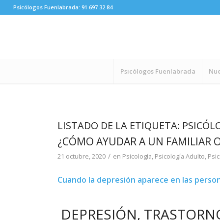
Psicólogos Fuenlabrada:
91 697 32 84
Psicólogos Fuenlabrada
Nue
LISTADO DE LA ETIQUETA:
PSICÓL
¿CÓMO AYUDAR A UN FAMILIAR 
/
21 octubre, 2020
en
Psicología
,
Psicología Adulto
,
Psic
Cuando la depresión aparece en las pers
DEPRESIÓN, TRASTORN