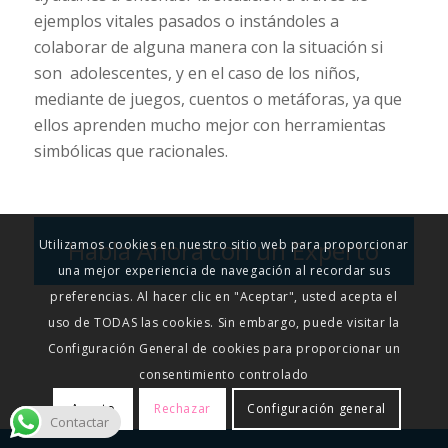
ejemplos vitales pasados o instándoles a
colaborar de alguna manera con la situación si
son adolescentes, y en el caso de los niños,
mediante de juegos, cuentos o metáforas, ya que
ellos aprenden mucho mejor con herramientas
simbólicas que racionales.
Habla Ahora con un Experto
Utilizamos cookies en nuestro sitio web para proporcionar
una mejor experiencia de navegación al recordar sus
preferencias. Al hacer clic en "Aceptar", usted acepta el
uso de TODAS las cookies. Sin embargo, puede visitar la
Configuración General de cookies para proporcionar un
consentimiento controlado
Acepto
Rechazar
Configuración general
Contactar