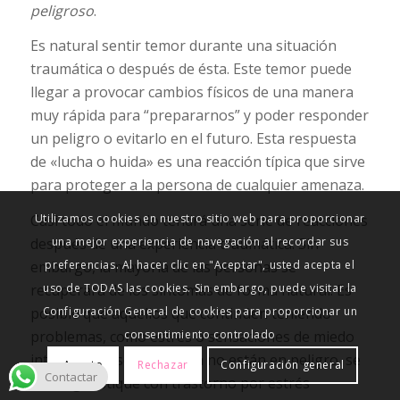
peligroso
.
Es natural sentir temor durante una situación
traumática o después de ésta. Este temor puede
llegar a provocar cambios físicos de una manera
muy rápida para “prepararnos” y poder responder
un peligro o evitarlo en el futuro. Esta respuesta
de «lucha o huida» es una reacción típica que sirve
para proteger a la persona de cualquier amenaza.
Casi todo el mundo tendrá una serie de reacciones
Utilizamos cookies en nuestro sitio web para proporcionar
después de una experiencia traumática. Sin
una mejor experiencia de navegación al recordar sus
embargo, la mayoría de las personas se
preferencias. Al hacer clic en "Aceptar", usted acepta el
recuperará de los síntomas de forma natural. Es
uso de TODAS las cookies. Sin embargo, puede visitar la
posible que aquellos que continúen teniendo
Configuración General de cookies para proporcionar un
problemas, como estrés o sensaciones de miedo
consentimiento controlado
intenso incluso cuando ya no están en peligro, se
Acepto
Rechazar
Configuración general
Contactar
les diagnostique con trastorno por estrés