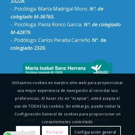
33228.
-. Psicóloga. Marta Madrigal Moro.
Nº. de
colegiado M-36765.
-. Psicóloga. Paola Ronco Garcia.
Nº. de colegiado
M-42879.
-. Podólogo. Carlos Peralta Carreño.
Nº. de
colegiado 2320.
Utilizamos cookies en nuestro sitio web para proporcionar
una mejor experiencia de navegación al recordar sus
preferencias. Al hacer clic en "Aceptar", usted acepta el
uso de TODAS las cookies. Sin embargo, puede visitar la
Configuración General de cookies para proporcionar un
2025 © Copyright - Clínica La Serna |
Aviso Legal y Política de
consentimiento controlado
Privacidad
|
Psicología Infantil Fuenlabrada
|
Centro Psicologos
Acepto
Rechazar
Configuración general