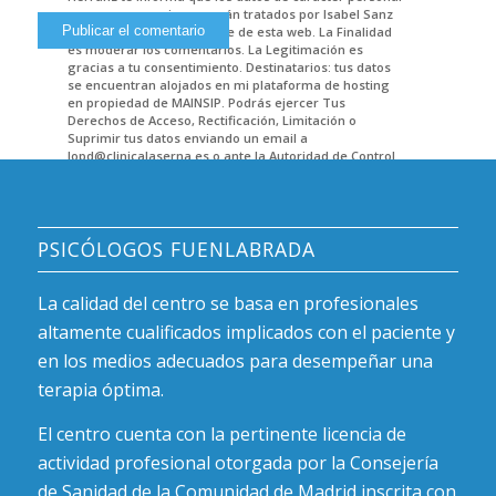
que nos proporciones serán tratados por Isabel Sanz
Herranz como responsable de esta web. La Finalidad
es moderar los comentarios. La Legitimación es
gracias a tu consentimiento. Destinatarios: tus datos
se encuentran alojados en mi plataforma de hosting
en propiedad de MAINSIP. Podrás ejercer Tus
Derechos de Acceso, Rectificación, Limitación o
Suprimir tus datos enviando un email a
lopd@clinicalaserna.es o ante la Autoridad de Control.
Encontrarás más información en POLITICA DE
PRIVACIDAD.
PSICÓLOGOS FUENLABRADA
La calidad del centro se basa en profesionales
altamente cualificados implicados con el paciente y
en los medios adecuados para desempeñar una
terapia óptima.
El centro cuenta con la pertinente licencia de
actividad profesional otorgada por la Consejería
de Sanidad de la Comunidad de Madrid inscrita con