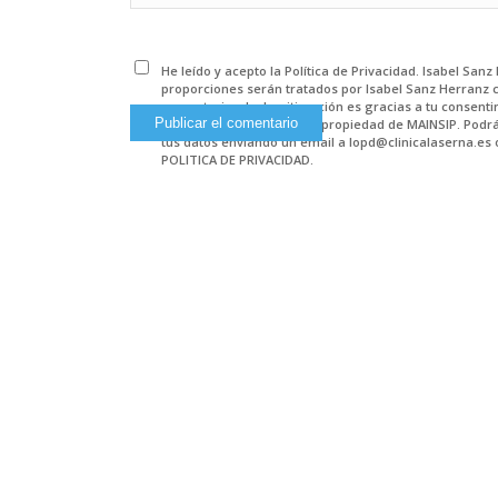
He leído y acepto la Política de Privacidad. Isabel San
proporciones serán tratados por Isabel Sanz Herranz 
comentarios. La Legitimación es gracias a tu consenti
plataforma de hosting en propiedad de MAINSIP. Podrás
tus datos enviando un email a lopd@clinicalaserna.es 
POLITICA DE PRIVACIDAD.