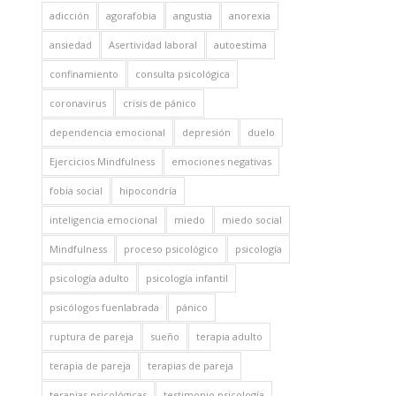
adicción
agorafobia
angustia
anorexia
ansiedad
Asertividad laboral
autoestima
confinamiento
consulta psicológica
coronavirus
crisis de pánico
dependencia emocional
depresión
duelo
Ejercicios Mindfulness
emociones negativas
fobia social
hipocondría
inteligencia emocional
miedo
miedo social
Mindfulness
proceso psicológico
psicología
psicología adulto
psicología infantil
psicólogos fuenlabrada
pánico
ruptura de pareja
sueño
terapia adulto
terapia de pareja
terapias de pareja
terapias psicológicas
testimonio psicología