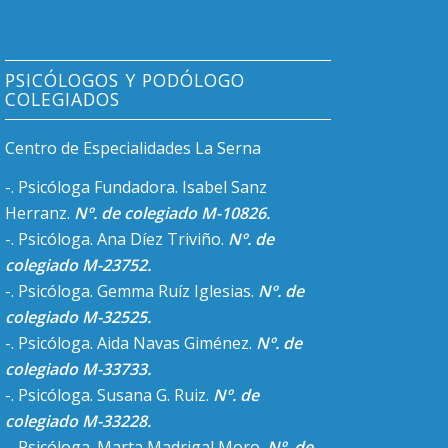
PSICÓLOGOS Y PODÓLOGO
COLEGIADOS
Centro de Especialidades La Serna
-. Psicóloga Fundadora. Isabel Sanz
Herranz.
Nº. de colegiado M-10826.
-. Psicóloga. Ana Díez Triviño.
Nº. de
colegiado M-23752.
-. Psicóloga. Gemma Ruíz Iglesias.
Nº. de
colegiado M-32525.
-. Psicóloga. Aida Navas Giménez.
Nº. de
colegiado M-33733.
-. Psicóloga. Susana G. Ruiz.
Nº. de
colegiado M-33228.
-. Psicóloga. Marta Madrigal Moro.
Nº. de