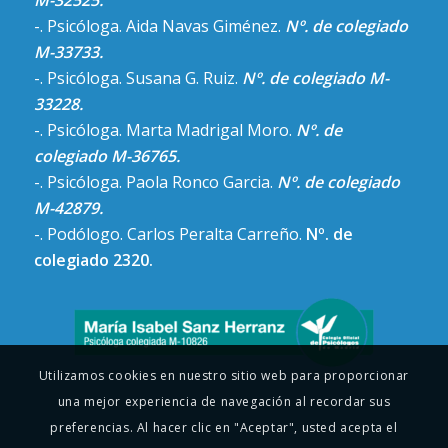
-. Psicóloga. Aida Navas Giménez.
Nº. de colegiado
M-33733.
-. Psicóloga. Susana G. Ruiz.
Nº. de colegiado M-
33228.
-. Psicóloga. Marta Madrigal Moro.
Nº. de
colegiado M-36765.
-. Psicóloga. Paola Ronco Garcia.
Nº. de colegiado
M-42879.
-. Podólogo. Carlos Peralta Carreño.
Nº. de
colegiado 2320.
Utilizamos cookies en nuestro sitio web para proporcionar
una mejor experiencia de navegación al recordar sus
preferencias. Al hacer clic en "Aceptar", usted acepta el