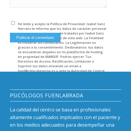
He leído y acepto la Política de Privacidad. Isabel Sanz
Herranz te informa que los datos de carácter personal
que nos proporciones serán tratados por Isabel Sanz
Herranz como responsable de esta web. La Finalidad
es moderar los comentarios. La Legitimación es
gracias a tu consentimiento. Destinatarios: tus datos
se encuentran alojados en mi plataforma de hosting
en propiedad de MAINSIP. Podrás ejercer Tus
Derechos de Acceso, Rectificación, Limitación o
Suprimir tus datos enviando un email a
lopd@clinicalaserna.es o ante la Autoridad de Control.
Encontrarás más información en POLITICA DE
PRIVACIDAD.
PSICÓLOGOS FUENLABRADA
La calidad del centro se basa en profesionales
altamente cualificados implicados con el paciente y
en los medios adecuados para desempeñar una