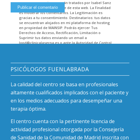
que nos proporciones serán tratados por Isabel Sanz
Herranz como responsable de esta web. La Finalidad
es moderar los comentarios. La Legitimación es
gracias a tu consentimiento. Destinatarios: tus datos
se encuentran alojados en mi plataforma de hosting
en propiedad de MAINSIP. Podrás ejercer Tus
Derechos de Acceso, Rectificación, Limitación o
Suprimir tus datos enviando un email a
lopd@clinicalaserna.es o ante la Autoridad de Control.
Encontrarás más información en POLITICA DE
PRIVACIDAD.
PSICÓLOGOS FUENLABRADA
La calidad del centro se basa en profesionales
altamente cualificados implicados con el paciente y
en los medios adecuados para desempeñar una
terapia óptima.
El centro cuenta con la pertinente licencia de
actividad profesional otorgada por la Consejería
de Sanidad de la Comunidad de Madrid inscrita con