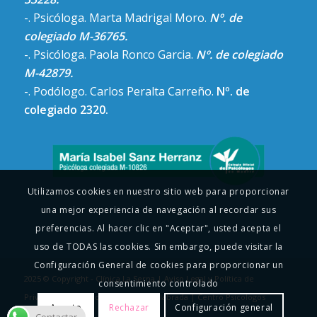
-. Psicóloga. Marta Madrigal Moro.
Nº. de
colegiado M-36765.
-. Psicóloga. Paola Ronco Garcia.
Nº. de colegiado
M-42879.
-. Podólogo. Carlos Peralta Carreño.
Nº. de
colegiado 2320.
Utilizamos cookies en nuestro sitio web para proporcionar
una mejor experiencia de navegación al recordar sus
preferencias. Al hacer clic en "Aceptar", usted acepta el
uso de TODAS las cookies. Sin embargo, puede visitar la
Configuración General de cookies para proporcionar un
2025 © Copyright - Clínica La Serna |
Aviso Legal y Política de
consentimiento controlado
Privacidad
|
Psicología Infantil Fuenlabrada
|
Centro Psicologos
Acepto
Rechazar
Configuración general
Fuenlabrada