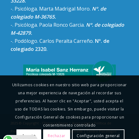
33228.
-. Psicóloga. Marta Madrigal Moro.
Nº. de
colegiado M-36765.
-. Psicóloga. Paola Ronco Garcia.
Nº. de colegiado
M-42879.
-. Podólogo. Carlos Peralta Carreño.
Nº. de
colegiado 2320.
Utilizamos cookies en nuestro sitio web para proporcionar
una mejor experiencia de navegación al recordar sus
preferencias. Al hacer clic en "Aceptar", usted acepta el
uso de TODAS las cookies. Sin embargo, puede visitar la
Configuración General de cookies para proporcionar un
2025 © Copyright - Clínica La Serna |
Aviso Legal y Política de
consentimiento controlado
Privacidad
|
Psicología Infantil Fuenlabrada
|
Centro Psicologos
Acepto
Rechazar
Configuración general