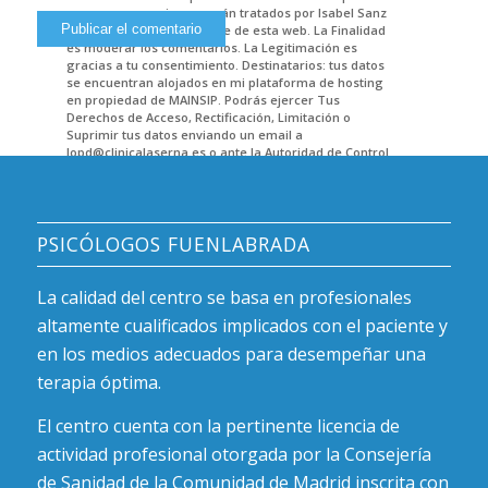
que nos proporciones serán tratados por Isabel Sanz
Herranz como responsable de esta web. La Finalidad
es moderar los comentarios. La Legitimación es
gracias a tu consentimiento. Destinatarios: tus datos
se encuentran alojados en mi plataforma de hosting
en propiedad de MAINSIP. Podrás ejercer Tus
Derechos de Acceso, Rectificación, Limitación o
Suprimir tus datos enviando un email a
lopd@clinicalaserna.es o ante la Autoridad de Control.
Encontrarás más información en POLITICA DE
PRIVACIDAD.
PSICÓLOGOS FUENLABRADA
La calidad del centro se basa en profesionales
altamente cualificados implicados con el paciente y
en los medios adecuados para desempeñar una
terapia óptima.
El centro cuenta con la pertinente licencia de
actividad profesional otorgada por la Consejería
de Sanidad de la Comunidad de Madrid inscrita con