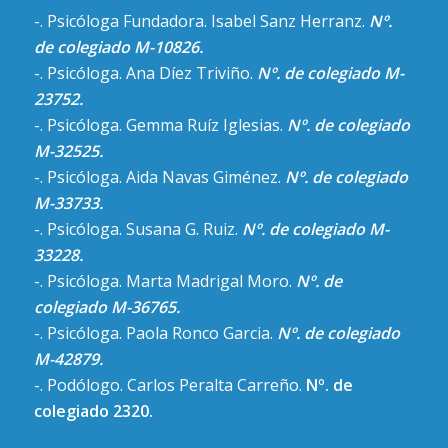
-. Psicóloga Fundadora. Isabel Sanz Herranz.
Nº.
de colegiado M-10826.
-. Psicóloga. Ana Díez Triviño.
Nº. de colegiado M-
23752.
-. Psicóloga. Gemma Ruíz Iglesias.
Nº. de colegiado
M-32525.
-. Psicóloga. Aida Navas Giménez.
Nº. de colegiado
M-33733.
-. Psicóloga. Susana G. Ruiz.
Nº. de colegiado M-
33228.
-. Psicóloga. Marta Madrigal Moro.
Nº. de
colegiado M-36765.
-. Psicóloga. Paola Ronco Garcia.
Nº. de colegiado
M-42879.
-. Podólogo. Carlos Peralta Carreño.
Nº. de
colegiado 2320.