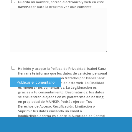
Guarda mi nombre, correo electrónico y web en este
navegador para la próxima vez que comente.
He leído y acepto la Política de Privacidad. Isabel Sanz
Herranz te informa que los datos de carácter personal
que nos proporciones serán tratados por Isabel Sanz
Herranz como responsable de esta web. La Finalidad
es moderar los comentarios. La Legitimación es
gracias a tu consentimiento. Destinatarios: tus datos
se encuentran alojados en mi plataforma de hosting
en propiedad de MAINSIP. Podrás ejercer Tus
Derechos de Acceso, Rectificación, Limitación o
Suprimir tus datos enviando un email a
lopd@clinicalaserna.es o ante la Autoridad de Control.
Encontrarás más información en POLITICA DE
PRIVACIDAD.